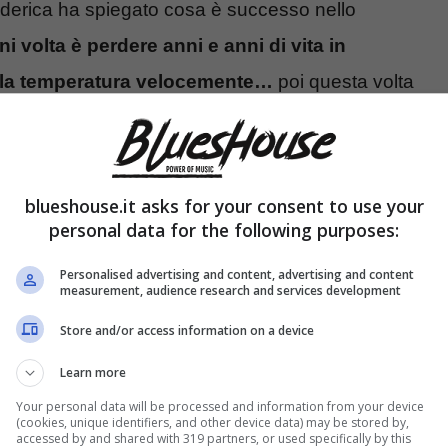
Federica ha spiegato cosa è successo nello
ni volta è perdere anni e anni di vita in
lza la temperatura velocemente…
poi questa volta
i è andata in blocco”.
blueshouse.it asks for your consent to use your
personal data for the following purposes:
Personalised advertising and content, advertising and content
measurement, audience research and services development
Store and/or access information on a device
Learn more
Your personal data will be processed and information from your device
(cookies, unique identifiers, and other device data) may be stored by,
accessed by and shared with 319 partners, or used specifically by this