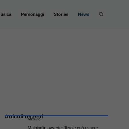
usica
Personaggi
Stories
News
Articoli recenti
Archivio
Malgioglio avverte: ‘Il sole può essere