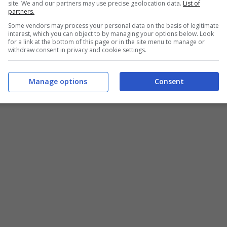
site. We and our partners may use precise geolocation data.
List of
partners.
Some vendors may process your personal data on the basis of legitimate
interest, which you can object to by managing your options below. Look
for a link at the bottom of this page or in the site menu to manage or
withdraw consent in privacy and cookie settings.
Manage options
Consent