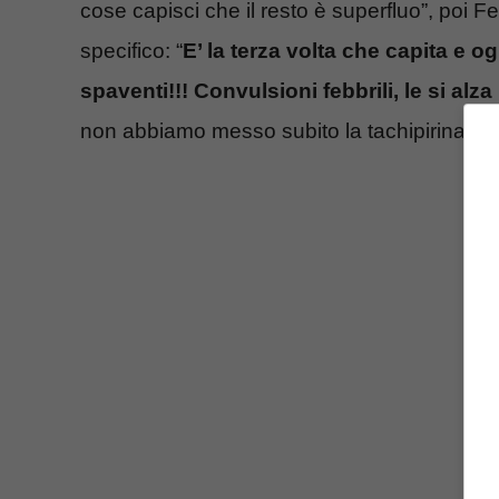
cose capisci che il resto è superfluo”, poi 
specifico: “
E’ la terza volta che capita e og
spaventi!!! Convulsioni febbrili, le si a
non abbiamo messo subito la tachipirina e le