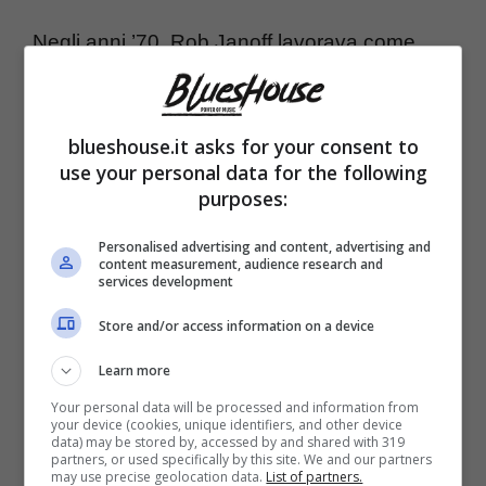
Negli anni ’70, Rob Janoff lavorava come
creatore per
l’azienda di marketing Regis
McKenna
. La società aveva da poco
blueshouse.it asks for your consent to
acquisito una piccola azienda, fondata da un
use your personal data for the following
purposes:
giovanissimo Steve Jobs
. “Steve all’epoca
non era ricco e famoso, e non era troppo
Personalised advertising and content, advertising and
content measurement, audience research and
esigente” ha dichiarato Janoff nell’intervista,
services development
“voleva soltanto un logo efficace, ma non
Store and/or access information on a device
troppo carino”.
Learn more
Your personal data will be processed and information from
Insomma, l’idea di Jobs non era quella di
your device (cookies, unique identifiers, and other device
data) may be stored by, accessed by and shared with 319
partners, or used specifically by this site. We and our partners
applicare un logo simpatico e carino ai suoi
may use precise geolocation data.
List of partners.