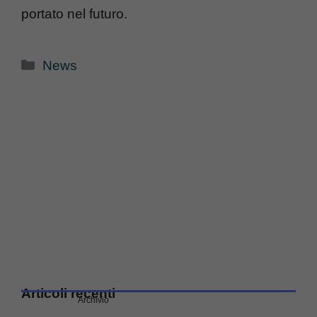
portato nel futuro.
Categorie
News
Articoli recenti
Archivio