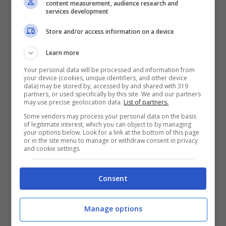
content measurement, audience research and
services development
dallo stesso Emis Killa.
Store and/or access information on a device
Perché è stata annullata l’esibizione
Learn more
di Emis Killa
Your personal data will be processed and information from
your device (cookies, unique identifiers, and other device
data) may be stored by, accessed by and shared with 319
partners, or used specifically by this site. We and our partners
may use precise geolocation data.
List of partners.
Some vendors may process your personal data on the basis
of legitimate interest, which you can object to by managing
your options below. Look for a link at the bottom of this page
or in the site menu to manage or withdraw consent in privacy
and cookie settings.
Consent
Manage options