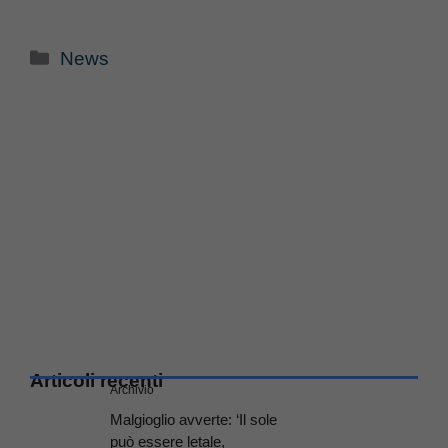
Categorie
News
Articoli recenti
Archivio
Malgioglio avverte: ‘Il sole
può essere letale,