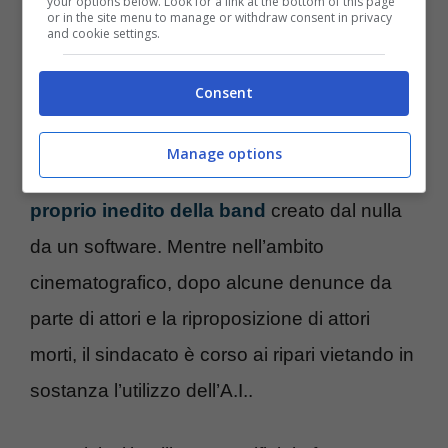
your options below. Look for a link at the bottom of this page
or in the site menu to manage or withdraw consent in privacy
Ma non c’è solo questo esempio; sempre nel
and cookie settings.
2023
Everlong
storico brano dei Foo Fighters
Consent
è stato reinciso dall’A.I. questa volta in una
versione particolare cantate da
Kurt Cobain
Manage options
a cui è poi seguito
Smother,
un vero e
proprio inedito della band
creato dal nulla
da un software. Mentre nell’ambito
cinematografico, dopo alcune denunce da
parte di attori e la riproposizione di attori
morti, il sindacato è corso ai ripari vietando in
sostanza l’utilizzo dell’A.I..