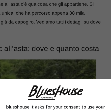
he all’asta c’è qualcosa che gli appartiene. Si
ra unica, che ha percorso appena 88 mila
 già da capogiro. Vediamo tutti i dettagli su dove
c all’asta: dove e quanto costa
blueshouse.it asks for your consent to use your