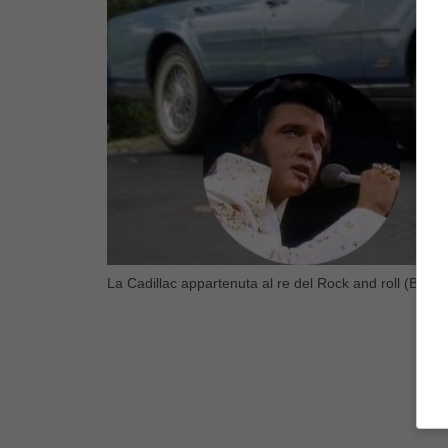
La Cadillac appartenuta al re del Rock and roll (Blues