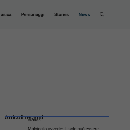
usica
Personaggi
Stories
News
Articoli recenti
Archivio
Malgioglio avverte: ‘Il sole può essere