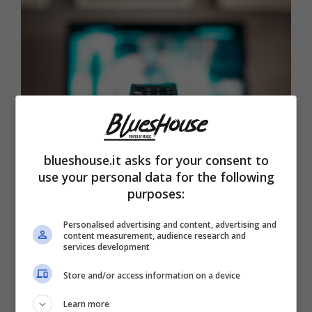
blueshouse.it asks for your consent to
use your personal data for the following
Canone ridotto non vuol dire meno soldi alla Rai
purposes:
(Blueshouse.it)
Personalised advertising and content, advertising and
content measurement, audience research and
services development
Store and/or access information on a device
Ad annunciare la riduzione del Canone è
Learn more
stato lo stesso
Ministro Giorgetti
, a capo del