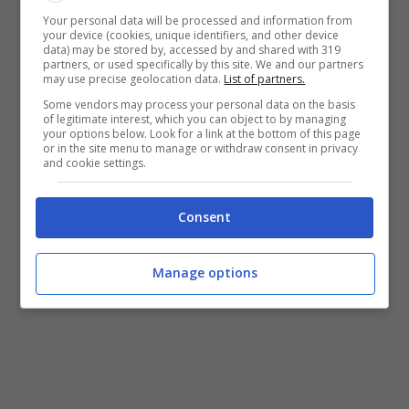
Your personal data will be processed and information from
dicastero dell’economia, che in conferenza
your device (cookies, unique identifiers, and other device
data) may be stored by, accessed by and shared with 319
stampa ha confermato quanto trapelato nei
partners, or used specifically by this site. We and our partners
may use precise geolocation data.
List of partners.
giorni precedenti. Il canone quindi passa dai
Some vendors may process your personal data on the basis
of legitimate interest, which you can object to by managing
90 euro
attuali
ai 70 per il 2024
. Si parla
your options below. Look for a link at the bottom of this page
or in the site menu to manage or withdraw consent in privacy
quindi di un risparmio complessivo di 20 euro
and cookie settings.
annui a famiglia. L’obiettivo del governo è
Consent
quello di spingere i contribuenti al
pagamento del canone che resta ancora
Manage options
molto evaso.