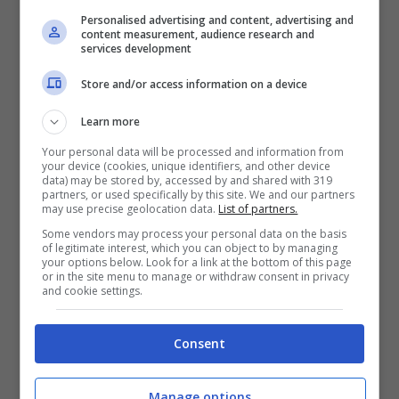
Personalised advertising and content, advertising and
content measurement, audience research and
services development
Store and/or access information on a device
“
L’attrice americana con le figlie James, Inez
Learn more
e Betty, nate dal matrimonio con l’attore Ryan
Your personal data will be processed and information from
your device (cookies, unique identifiers, and other device
Reynolds (la coppia ha pure un quarto bebè,
data) may be stored by, accessed by and shared with 319
partners, or used specifically by this site. We and our partners
di cui non si conosce il nome). Con loro ci
may use precise geolocation data.
List of partners.
Some vendors may process your personal data on the basis
sono anche la tata e il barcaiolo, che le porta
of legitimate interest, which you can object to by managing
your options below. Look for a link at the bottom of this page
su un lussuoso motoscafo per una giornata
or in the site menu to manage or withdraw consent in privacy
and cookie settings.
di sole e di mare (sotto e in basso, tutte
insieme). L’attrice è a Capri per girare il
Consent
sequel di “Un piccolo favore” di Paul Feig
” ha
Manage options