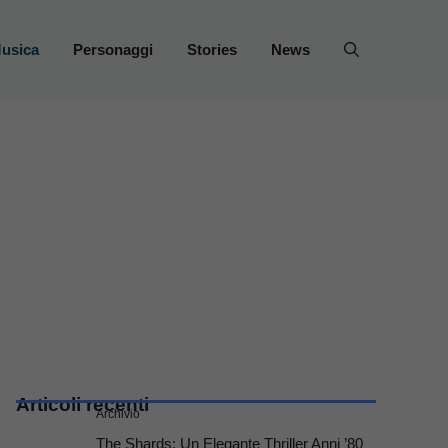
usica
Personaggi
Stories
News
Articoli recenti
Archivio
The Shards: Un Elegante Thriller Anni ’80