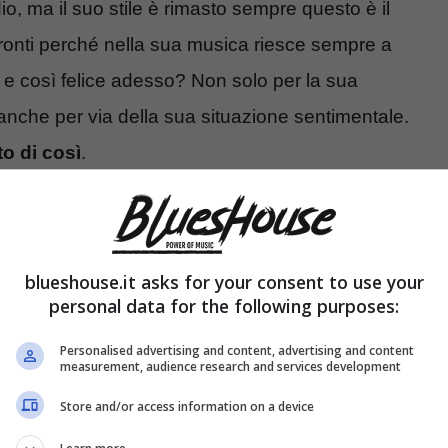
io, ma il suo stile è rimasto sempre questo è il
fronti perché nella sua musica riesce sempre a
lò e così felice adesso? Non solo per la sua
anche per via della sua situazione sentimentale.
o di così
.
nde il suo nuovo singolo Altrove
blueshouse.it asks for your consent to use your
personal data for the following purposes:
Personalised advertising and content, advertising and content
measurement, audience research and services development
Store and/or access information on a device