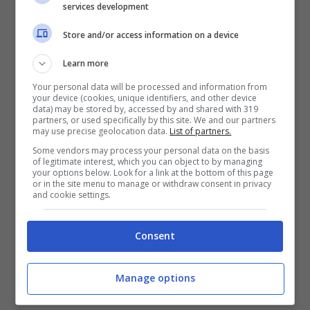
services development
musicali
molto più celebri in poco tempo. La
Store and/or access information on a device
spiegazione sta nel ritmo, ed in quel
Learn more
movimento che tutti cercarono di imitare.
Your personal data will be processed and information from
your device (cookies, unique identifiers, and other device
data) may be stored by, accessed by and shared with 319
Gli utenti, più
che ascoltare la canzone
, che
partners, or used specifically by this site. We and our partners
may use precise geolocation data.
List of partners.
era incomprensibile per la maggior parte
Some vendors may process your personal data on the basis
of legitimate interest, which you can object to by managing
degli occidentali era cercata solo
per imitare
your options below. Look for a link at the bottom of this page
or in the site menu to manage or withdraw consent in privacy
il ballo
e sono migliaia i video social di
and cookie settings.
persone normali che provavano
a ballare
Consent
come Psy.
Manage options
Che fine ha fatto Psy?