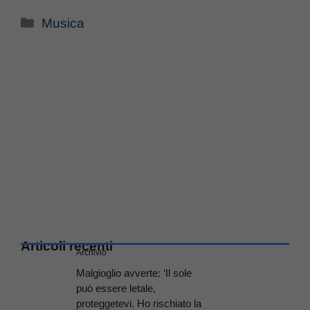
Categorie
Musica
Articoli recenti
Archivio
Malgioglio avverte: ‘Il sole
può essere letale,
proteggetevi. Ho rischiato la