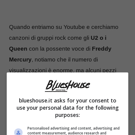
Quando entriamo su Youtube e cerchiamo
canzoni di gruppi rock come gli
U2 o i
Queen
con la possente voce di
Freddy
Mercury
, notiamo che il numero di
visualizzazioni è enorme, ma alcuni pezzi
non hanno ancora raggiunto la cifra di un
miliardo.
blueshouse.it asks for your consent to
use your personal data for the following
Ci riuscì
invece questo
sconosciuto Psy
purposes:
che con quel balletto irriverente, senza un
Personalised advertising and content, advertising and
vero significato
spazzò via gruppi e autori
content measurement, audience research and