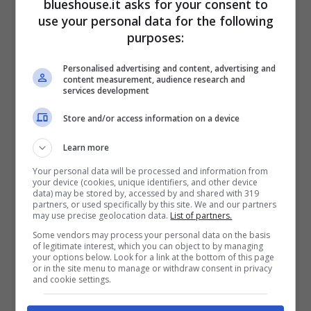
blueshouse.it asks for your consent to
millennio ed era un periodo dove ancora
use your personal data for the following
purposes:
musicalmente parlando si percepivano le
influenze degli anni ’90,
le scie sonore e
Personalised advertising and content, advertising and
content measurement, audience research and
ritmiche del decennio precedente. Ma
services development
Daddy, classe 1977
e nato a San Juan,
Store and/or access information on a device
Porto Rico, ha segnato un’incredibile rottura
Learn more
col passato.
Your personal data will be processed and information from
your device (cookies, unique identifiers, and other device
data) may be stored by, accessed by and shared with 319
partners, or used specifically by this site. We and our partners
Cresciuto a pane e musica, l’artista fin dalla
may use precise geolocation data.
List of partners.
giovane età sapeva che da grande sarebbe
Some vendors may process your personal data on the basis
of legitimate interest, which you can object to by managing
your options below. Look for a link at the bottom of this page
diventato un artista ma mai pensava che
or in the site menu to manage or withdraw consent in privacy
and cookie settings.
avrebbe fatto ballare tutti
e inaugurando un
genere, per l’appunto il reggaeton.
Ma con