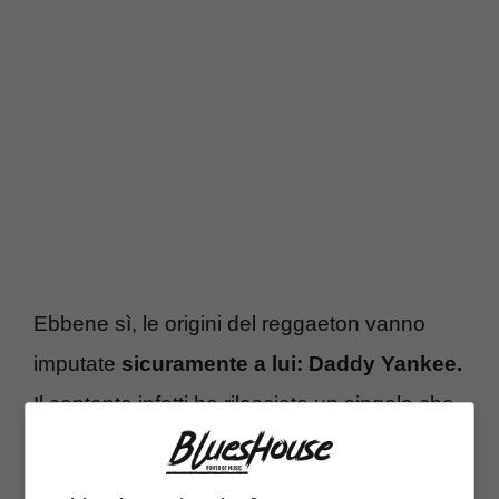
Ebbene sì, le origini del reggaeton vanno
imputate
sicuramente a lui: Daddy Yankee.
Il cantante infatti ha rilasciato un singolo che
si rivelò ai tempi subito un successo,
Gasolina.
Era il 2004, l’inizio del nuovo