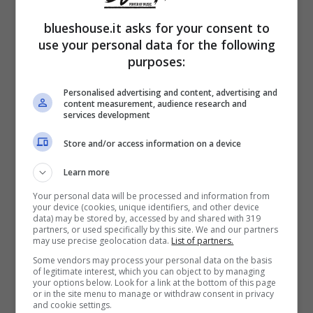
Anni incredibili per Blanco, a parte la
blueshouse.it asks for your consent to
parentesi sanremese per via dell’esibizione,
use your personal data for the following
eccessiva, con le rose. È questo quello che
purposes:
racconta il documentario che parte dalla sua
Personalised advertising and content, advertising and
content measurement, audience research and
prima esibizione a quelle che hanno
services development
composto il tour Blu Celeste, con focus sui
Store and/or access information on a device
viaggi in America e Bolivia ed uno sguardo
Learn more
dietro le quinte di alcuni dei concerti più belli
Your personal data will be processed and information from
your device (cookies, unique identifiers, and other device
come quelli di Venezia, Firenze e Napoli fino
data) may be stored by, accessed by and shared with 319
partners, or used specifically by this site. We and our partners
a quelli negli stadi dell’estate 2023.
may use precise geolocation data.
List of partners.
Some vendors may process your personal data on the basis
of legitimate interest, which you can object to by managing
Il giovane artista però non si ferma e
sforna
your options below. Look for a link at the bottom of this page
or in the site menu to manage or withdraw consent in privacy
nuova musica.
Proprio nel documentario,
and cookie settings.