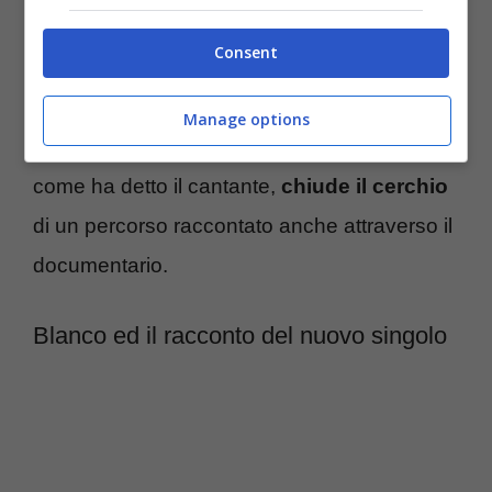
infatti, a fare da sottofondo ci sarà il suo
Consent
nuovo singolo
, prodotto da Michelangelo. Si
tratta di una melodia pop e di una produzione
Manage options
importante, quella che, in un certo senso,
come ha detto il cantante,
chiude il cerchio
di un percorso raccontato anche attraverso il
documentario.
Blanco ed il racconto del nuovo singolo