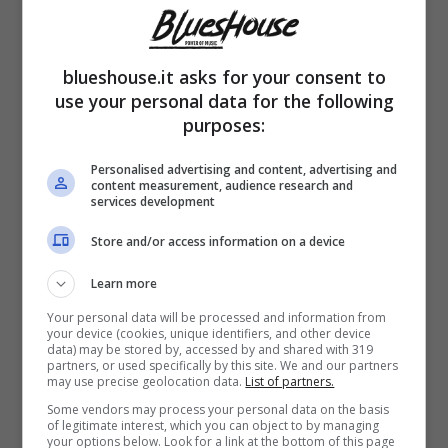
blueshouse.it asks for your consent to
use your personal data for the following
purposes:
Personalised advertising and content, advertising and
content measurement, audience research and
services development
Mahmood, svelate le date del nuovo tour – blueshouse.it
Store and/or access information on a device
Partiamo subito dicendo che durante i mesi
Learn more
di luglio e agosto
Mahmood
farà visita nei
Your personal data will be processed and information from
your device (cookies, unique identifiers, and other device
principali festival con il suo
Summer Tour
data) may be stored by, accessed by and shared with 319
partners, or used specifically by this site. We and our partners
may use precise geolocation data.
List of partners.
prodotto da Friends & Partners. Poi non è
Some vendors may process your personal data on the basis
finita qui perché ci sarà un vero e proprio
of legitimate interest, which you can object to by managing
your options below. Look for a link at the bottom of this page