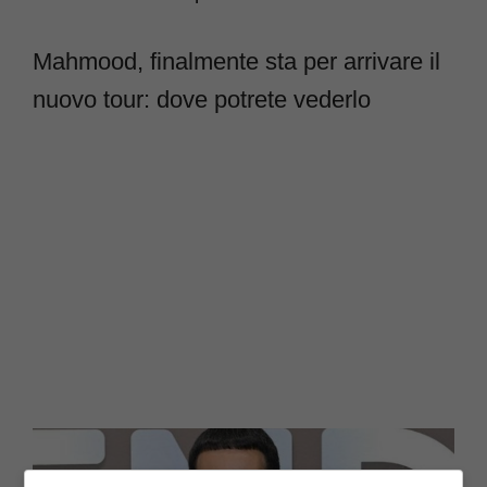
Mahmood, finalmente sta per arrivare il
nuovo tour: dove potrete vederlo