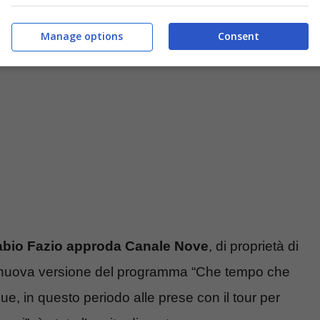
e.it)
Manage options
Consent
abio Fazio approda Canale Nove
, di proprietà di
la nuova versione del programma “Che tempo che
e, in questo periodo alle prese con il tour per