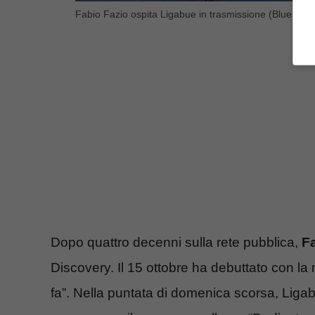
Fabio Fazio ospita Ligabue in trasmissione (Blueshous
Dopo quattro decenni sulla rete pubblica,
F
Discovery. Il 15 ottobre ha debuttato con 
fa”. Nella puntata di domenica scorsa, Ligabu