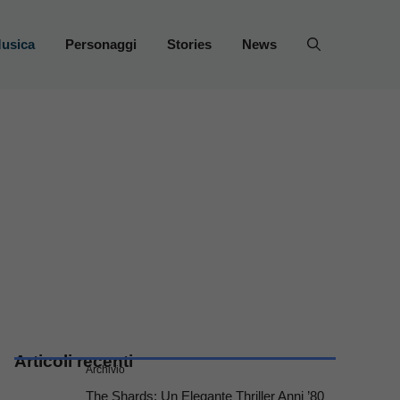
usica
Personaggi
Stories
News
Articoli recenti
Archivio
The Shards: Un Elegante Thriller Anni ’80