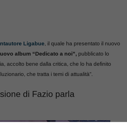
antautore Ligabue
, il quale ha presentato il nuovo
uovo album “Dedicato a noi”,
pubblicato lo
, accolto bene dalla critica, che lo ha definito
luzionario, che tratta i temi di attualità”.
sione di Fazio parla