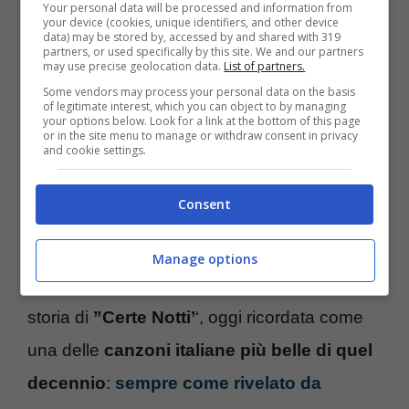
Your personal data will be processed and information from
your device (cookies, unique identifiers, and other device
data) may be stored by, accessed by and shared with 319
partners, or used specifically by this site. We and our partners
may use precise geolocation data.
List of partners.
Some vendors may process your personal data on the basis
of legitimate interest, which you can object to by managing
your options below. Look for a link at the bottom of this page
or in the site menu to manage or withdraw consent in privacy
and cookie settings.
Consent
Proprio in merito a
quest’album
, durante
l’intervista
rilasciata al
giornalista
Manage options
Vincenzo Mollica, Ligabue
ha raccontato la
storia di
”Certe Notti’
‘, oggi ricordata come
una delle
canzoni italiane più belle di quel
decennio
:
sempre come rivelato da