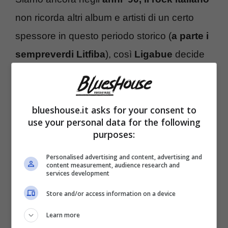
non ricorda altri album e artisti di un certo
spessore in questo periodo storico (
a parte i
sempreverdi Litfiba
), così
Ligabue
decide
di lanciare un album che oggi –
probabilmente – viene ricordato con la
blueshouse.it asks for your consent to
malinconia dei bei tempi andati; non può
use your personal data for the following
essere altrimenti, almeno per chi ha vissuto
purposes:
quegli anni, in cui
la musica del Liga ha
Personalised advertising and content, advertising and
vissuto gli anni più floridi della sua
content measurement, audience research and
services development
strepitosa carriera
.
Store and/or access information on a device
Learn more