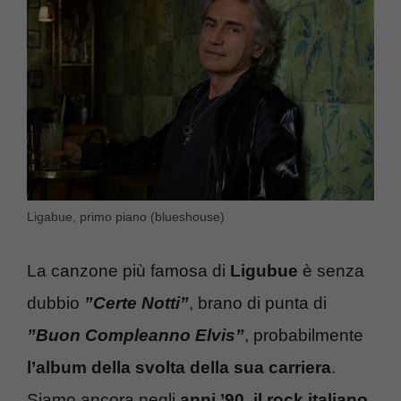
Ligabue, primo piano (blueshouse)
La canzone più famosa di
Ligubue
è senza
dubbio
”Certe Notti”
, brano di punta di
”Buon Compleanno Elvis”
, probabilmente
l’album della svolta della sua carriera
.
Siamo ancora negli
anni ’90, il rock italiano