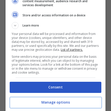
content measurement, audience research and
services development
brani e lui la carriera musicale l’aveva evitata
fino a quel momento. L’estensione della sua
Store and/or access information on a device
voce però fa colpo e così Buckley comincia a
Learn more
cantare tutti i lunedì sera
Sin-è
un bar nel
Your personal data will be processed and information from
your device (cookies, unique identifiers, and other device
data) may be stored by, accessed by and shared with 319
Lower East side di Manhattan.
partners, or used specifically by this site. We and our partners
may use precise geolocation data.
List of partners.
Some vendors may process your personal data on the basis
L’estensione vocale, l’espressività con cui
of legitimate interest, which you can object to by managing
your options below. Look for a link at the bottom of this page
canta e la presenza sul palco rendono in
or in the site menu to manage or withdraw consent in privacy
and cookie settings.
poco tempo Jeff Buckely una delle voci più
amate del tempo e sicuramente una delle più
Consent
influenti degli anni Novanta. Tanto che firma
Manage options
un contratto con la
Columbia Records
, la