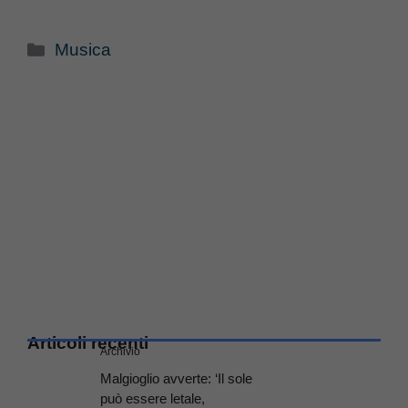
Categorie
Musica
Articoli recenti
Archivio
Malgioglio avverte: ‘Il sole
può essere letale,