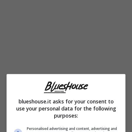
Figlio di Mary Guilbert e
Tim Buckley
giovanissimo cantante folk-rock morto nel
1975, Jeff Buckley inizia la sua carriera nella
blueshouse.it asks for your consent to
use your personal data for the following
St. Ann Church di Brooklyn dove cantò per la
purposes:
prima volta in una serata evento in memoria
Personalised advertising and content, advertising and
proprio del padre. Ma quelli non erano i suoi