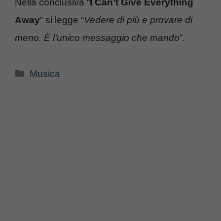
Nella conclusiva “
I Can’t Give Everything
Away
” si legge “
Vedere di più e provare di
meno. È l’unico messaggio che mando
”.
Categorie
Musica