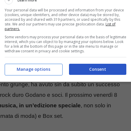
Learn more
Your personal data will be processed and information from your device
 diventa iconico ed entra nell’immaginario
(cookies, unique identifiers, and other device data) may be stored by,
accessed by and shared with 319 partners, or used specifically by this
 un’opera non appartiene a un’epoca precisa, ma
site. We and our partners may use precise geolocation data.
List of
partners.
 suoni quelli degli anni ’90, potenzi, viscerali,
Some vendors may process your personal data on the basis of legitimate
interest, which you can object to by managing your options below. Look
llamente alla nostra epoca. Succede così per i
for a link at the bottom of this page or in the site menu to manage or
withdraw consent in privacy and cookie settings.
Manage options
Consent
 del rock italiano
. L’album più duro nella
mento grunge, ha avuto sin da subito un successo
l rock duro Godano e soci. Il prossimo venerdì 8
musica, in un’edizione speciale
, non solo in
rnata di moda) e Box set.