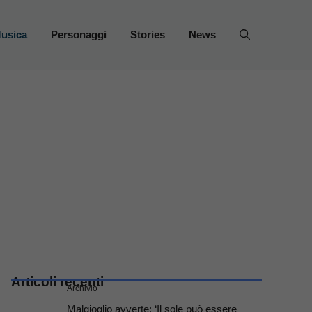
usica
Personaggi
Stories
News
Articoli recenti
Archivio
Malgioglio avverte: ‘Il sole può essere