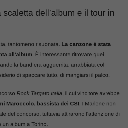
 scaletta dell’album e il tour in
ccata, tantomeno risuonata.
La canzone è stata
nta all’album
. È interessante ritrovare quei
quando la band era agguerrita, arrabbiata col
erio di spaccare tutto, di mangiarsi il palco.
concorso
Rock Targato Italia
, il cui vincitore avrebbe
ni Maroccolo, bassista dei CSI
. I Marlene non
le del concorso, tuttavia attirarono l’attenzione di
re un album a Torino.