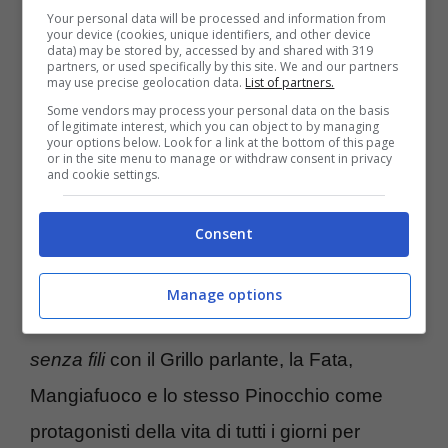
musicale come B.B. King e John Lee Hooker
Your personal data will be processed and information from
your device (cookies, unique identifiers, and other device
(quest’ultimo nominato anche nella canzone
data) may be stored by, accessed by and shared with 319
partners, or used specifically by this site. We and our partners
Non so darti torno ragazzino
).
may use precise geolocation data.
List of partners.
Some vendors may process your personal data on the basis
of legitimate interest, which you can object to by managing
Dall’ombra degli altiforni dell’acciaieria
your options below. Look for a link at the bottom of this page
or in the site menu to manage or withdraw consent in privacy
and cookie settings.
Italsider di Bagnoli, dove lavorava il padre, al
giro del mondo con i concerti.
Bennato
Consent
raggiunge il successo negli anni Settanta
e nel 1976 esce l’album
La torre di Babele
Manage options
mentre l’anno successivo tocca a
Burattino
senza fili
con il Grillo parlante, la Fata,
Mangiafuoco e lo stesso Pinocchio come
protagonisti della vita di tutti i giorni per