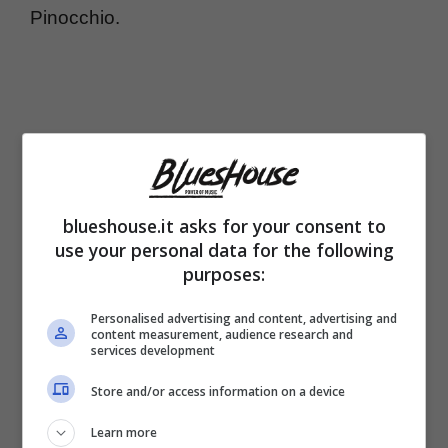
Pinocchio.
blueshouse.it asks for your consent to
use your personal data for the following
purposes:
Personalised advertising and content, advertising and
content measurement, audience research and
Chitarrista, armonicista ma anche il
services development
tamburello a pedale, strumenti che
Store and/or access information on a device
esprimono l’influenza dei big del genere
Learn more