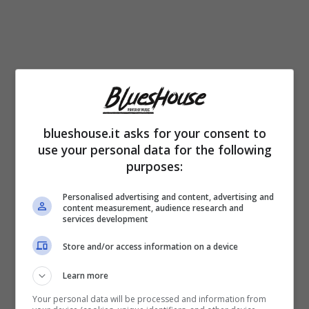
blueshouse.it asks for your consent to
use your personal data for the following
purposes:
Quindici le tracce
che lo compongono
Personalised advertising and content, advertising and
registrate in varie sessioni tra il 2023 ed il
content measurement, audience research and
services development
2024 spaziano tra alcuni grandi classici di De
Store and/or access information on a device
Gregori, come Rimmel, Pezzi di vetro,
Atlantide e Buonanotte fiorellino, cover di altri
Learn more
grandi autori italiani come Paolo Conte, Pino
Your personal data will be processed and information from