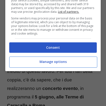
your device (cookies, unique identifiers, and other device
data) may be stored by, accessed by and shared with 319
Daniele e Antonello Venditti e brani scritti
partners, or used specifically by this site. We and our partners
may use precise geolocation data.
List of partners.
dallo stesso Zalone, come Prima
Some vendors may process your personal data on the basis
Repubblica, canzone colonna sonora di
of legitimate interest, which you can object to by managing
your options below. Look for a link at the bottom of this page
or in the site menu to manage or withdraw consent in privacy
“Quo Vado?” uno dei suoi film campioni di
and cookie settings.
incassi.
Consent
“Giusto o sbagliato”
è il singolo che
Manage options
anticipa l’uscita dell’album ed è l’unico vero
inedito di questo lavoro. Per tutti i fan della
coppia, c’è da sapere, che i due
realizzeranno un
concerto evento
, in
programma il
5 giugno, alle Terme di
Caracalla a Roma.