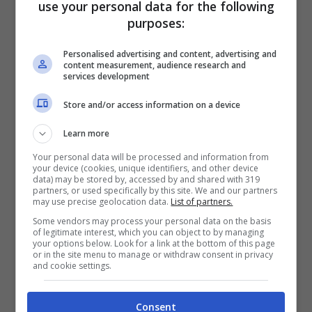
use your personal data for the following
purposes:
Personalised advertising and content, advertising and
content measurement, audience research and
services development
Store and/or access information on a device
Learn more
Your personal data will be processed and information from
your device (cookies, unique identifiers, and other device
Dischi Rock più venduti (blueshouse.it)
data) may be stored by, accessed by and shared with 319
partners, or used specifically by this site. We and our partners
may use precise geolocation data.
List of partners.
La RIAA ha stimato che la vendita di un disco
Some vendors may process your personal data on the basis
of legitimate interest, which you can object to by managing
è la somma di 1500 stream e di 10 download
your options below. Look for a link at the bottom of this page
or in the site menu to manage or withdraw consent in privacy
mentre il cosiddetto disco di platino viene
and cookie settings.
assegnato ogni volta che un brano su
Consent