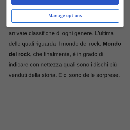
Youtube supera l’1,5 miliardi di passaggi.
Appurato questo si sono scatenatati i
Manage options
conteggi e, per questa fine di 2023, sono
arrivate classifiche di ogni genere. L’ultima
delle quali riguarda il mondo del rock.
Mondo
del rock,
che finalmente, è in grado di
indicare con nettezza quali sono i dischi più
venduti della storia. E ci sono delle sorprese.