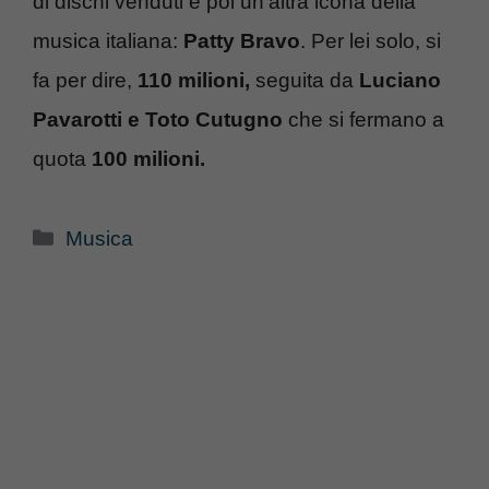
di dischi venduti e poi un’altra icona della
musica italiana:
Patty Bravo
. Per lei solo, si
fa per dire,
110 milioni,
seguita da
Luciano
Pavarotti e Toto Cutugno
che si fermano a
quota
100 milioni.
Categorie
Musica