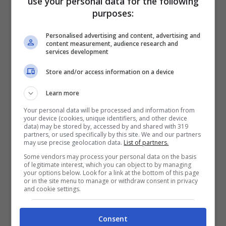
use your personal data for the following
record
dal punto di vista degli ascolti e dei
purposes:
dischi venduti. Nomi della scena attuale e
Personalised advertising and content, advertising and
tutti giovanissimi ma di certo non sono loro gli
content measurement, audience research and
services development
artisti italiani che hanno venduto più dischi in
Store and/or access information on a device
assoluto nel panorama di casa nostra.
Learn more
Ad oggi, sono
145 gli artisti
del Bel Paese
Your personal data will be processed and information from
your device (cookies, unique identifiers, and other device
che hanno collezionato i
5 milioni di dischi
data) may be stored by, accessed by and shared with 319
partners, or used specifically by this site. We and our partners
may use precise geolocation data.
List of partners.
venduti
ed oltre,
12
quelli che possono
Some vendors may process your personal data on the basis
vantare delle vendite che vanno
tra 50 e 100
of legitimate interest, which you can object to by managing
your options below. Look for a link at the bottom of this page
milioni di copie
e
solo 7
quelli che hanno
or in the site menu to manage or withdraw consent in privacy
and cookie settings.
venduto
oltre 100 milioni di dischi.
Si tratta
di nomi che hanno fatto la storia della musica
Consent