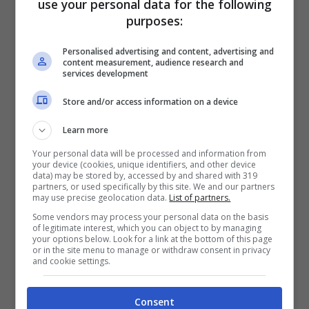
use your personal data for the following
Angelina Mango per questo grande evento.
purposes:
È stata “
assolutamente esclusa la violazione
Personalised advertising and content, advertising and
content measurement, audience research and
della cyber security, ma abbiamo delle
services development
verifiche in corso e non sappiamo perché ci
Store and/or access information on a device
sia stato questo spoiler. Abbiamo chiesto
Learn more
internamente di provvedere, sono stati
Your personal data will be processed and information from
your device (cookies, unique identifiers, and other device
coinvolti i vertici dell’Eurovision
“. Ha
data) may be stored by, accessed by and shared with 319
partners, or used specifically by this site. We and our partners
dichiarato
Simona Martorelli
, la direttrice Rai
may use precise geolocation data.
List of partners.
Relazioni Internazionali, rispondendo a
Some vendors may process your personal data on the basis
of legitimate interest, which you can object to by managing
your options below. Look for a link at the bottom of this page
quanto domandato dai giornalisti in merito a
or in the site menu to manage or withdraw consent in privacy
and cookie settings.
quello che è stato diffuso sulla esibizione di
Angelina Mango all’Eurovision Song Contest
Consent