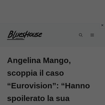
Vai
Menu
al
contenuto
Angelina Mango,
scoppia il caso
“Eurovision”: “Hanno
spoilerato la sua