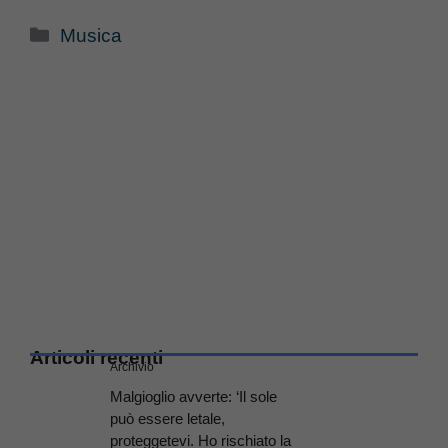
Categorie
Musica
Articoli recenti
Archivio
Malgioglio avverte: ‘Il sole
può essere letale,
proteggetevi. Ho rischiato la