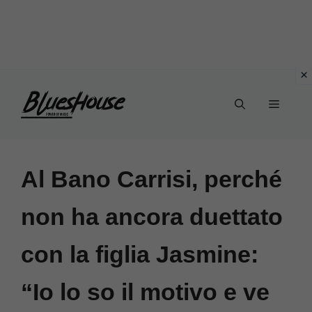
Vai
Menu
al
contenuto
Al Bano Carrisi, perché
non ha ancora duettato
con la figlia Jasmine:
“Io lo so il motivo e ve