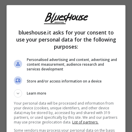
blueshouse.it asks for your consent to
use your personal data for the following
purposes:
Personalised advertising and content, advertising and
content measurement, audience research and
services development
Store and/or access information on a device
Al Bano e Jasmine Carrisi perché non cantano insieme –
Learn more
Instagram Jasmine Carrisi – blueshouse.it
Your personal data will be processed and information from
your device (cookies, unique identifiers, and other device
Negli ultimi vent’anni abbiamo visto crescere
data) may be stored by, accessed by and shared with 319
partners, or used specifically by this site. We and our partners
may use precise geolocation data.
List of partners.
i figli di Al Bano sui social, in modo particolare
Some vendors may process your personal data on the basis