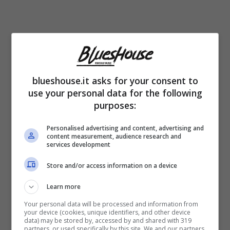
blueshouse.it asks for your consent to
use your personal data for the following
purposes:
Personalised advertising and content, advertising and
Dal 2009,
Piero Barone, Ignazio
content measurement, audience research and
services development
Boschetto e Gianluca Ginoble
incantano il
Store and/or access information on a device
pubblico con le loro voci uniche,
raggiungendo tantissimi traguardi con il
Learn more
Your personal data will be processed and information from
gruppo Il Volo, formatosi durante la
your device (cookies, unique identifiers, and other device
data) may be stored by, accessed by and shared with 319
partecipazione dei cantanti in gioventù a
“Ti
partners, or used specifically by this site. We and our partners