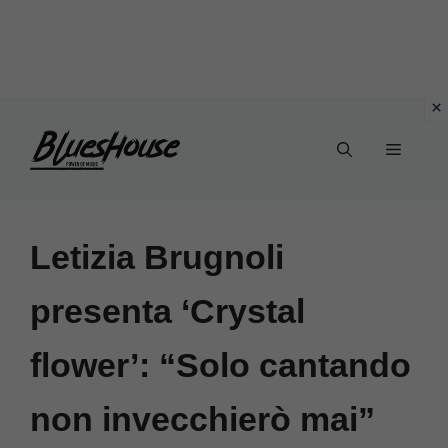
Vai
Menu
al
contenuto
Letizia Brugnoli
presenta ‘Crystal
flower’: “Solo cantando
non invecchierò mai”