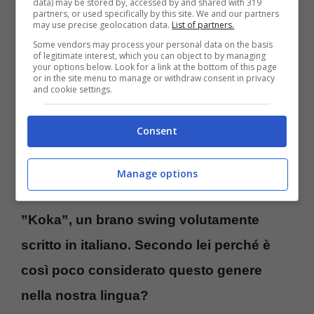
data) may be stored by, accessed by and shared with 319
partners, or used specifically by this site. We and our partners
deve guardare avanti, per vedere cosa c’è
may use precise geolocation data.
List of partners.
Some vendors may process your personal data on the basis
per noi e per il nostro futuro. Qui mi ricollego
of legitimate interest, which you can object to by managing
your options below. Look for a link at the bottom of this page
a quanto descrivo ne
or in the site menu to manage or withdraw consent in privacy
and cookie settings.
Il Gioco del Semaforo, cioè il voler e il dover
cercare la propria luce verde, che è l’unica
Consent
che ci farà avanzare verso ciò che davvero
Manage options
vogliamo.
”Koka”, un brano swing volutamente
scritto in italiano. Secondo lei perché è
così poco considerato questo genere
nella nostra lingua?