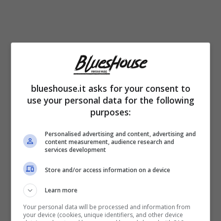
blueshouse.it asks for your consent to
use your personal data for the following
purposes:
I
l tema della solitudine lo affronto più nello
specifico nel brano Koka, in cui descrivo
Personalised advertising and content, advertising and
content measurement, audience research and
proprio quel senso di voluto distacco, che
services development
tutti prima o poi dovremmo attuare, verso
Store and/or access information on a device
persone che da sempre non ci comprendono
Learn more
o non comprendono le nostre scelte. Si
Your personal data will be processed and information from
your device (cookies, unique identifiers, and other device
arriva ad un punto in cui necessariamente di