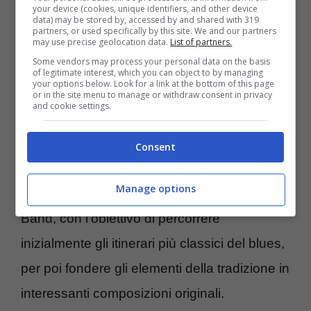
your device (cookies, unique identifiers, and other device
data) may be stored by, accessed by and shared with 319
Maurizio “Gnola” Glielmo è un artista dai
partners, or used specifically by this site. We and our partners
may use precise geolocation data.
List of partners.
lunghi e prestigiosi trascorsi nella scena del
Some vendors may process your personal data on the basis
blues italiano. Per anni a fianco del
of legitimate interest, which you can object to by managing
your options below. Look for a link at the bottom of this page
or in the site menu to manage or withdraw consent in privacy
leggendario Fabio Treves, ha calcato i palchi
and cookie settings.
dei più importanti festival italiani e
Consent
internazionali.
Manage options
Nel 1989, ha dato vita alla sua Gnola Blues
Band, con l’obiettivo di percorrere
inizialmente gli itinerari più classici del blues,
per poi fondere gli elementi della tradizione in
interessanti composizioni originali.