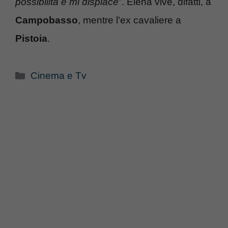
possibilità e mi dispiace
”. Elena vive, difatti, a
Campobasso
, mentre l’ex cavaliere a
Pistoia
.
Categorie
Cinema e Tv