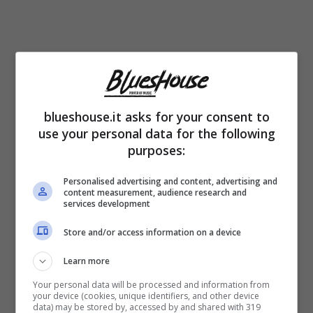
blueshouse.it asks for your consent to
Come spiegato da Elena, che in studio
use your personal data for the following
aveva sbottato dopo gli attacchi degli
purposes:
opinionisti, ha affermato che in
Personalised advertising and content, advertising and
quell’occasione è venuta fuori la sua
parte
content measurement, audience research and
services development
peggiore
, che da sempre cerca di
Store and/or access information on a device
canalizzare in modo costruttivo, per via
Learn more
anche della pressione a cui era sottoposta
Your personal data will be processed and information from
tra il clima in studio ed il lavoro. Poi, ha
your device (cookies, unique identifiers, and other device
data) may be stored by, accessed by and shared with 319