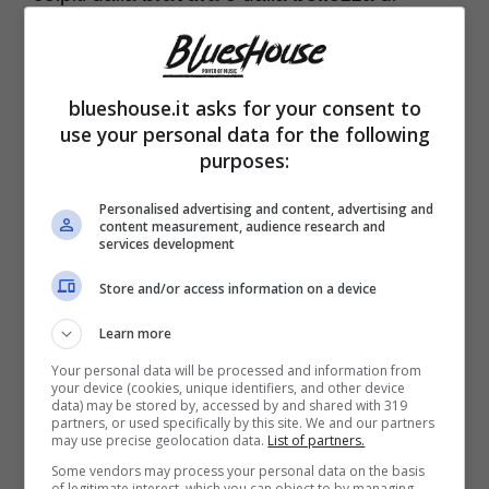
Antonia Fotaras
, protagonista della serie tv
“
Un’estate fa
”, andata in onda su Sky dal 6
blueshouse.it asks for your consent to
al 27 ottobre. Antonia interpreta
Arianna
use your personal data for the following
Moretti
, ragazza scomparsa in circostanze
purposes:
misteriose nell’estate del 1990 e trovata
Personalised advertising and content, advertising and
content measurement, audience research and
senza vita dopo 30 anni.
services development
Store and/or access information on a device
In molti hanno apprezzato l’interpretazione
Learn more
della Fotaras, considerata una delle giovani
Your personal data will be processed and information from
attrici più talentuose del nostro cinema. Per
your device (cookies, unique identifiers, and other device
data) may be stored by, accessed by and shared with 319
Antonia non si tratta del debutto in una serie
partners, or used specifically by this site. We and our partners
may use precise geolocation data.
List of partners.
televisiva. Nata nel 1999 a Roma, già da
Some vendors may process your personal data on the basis
of legitimate interest, which you can object to by managing