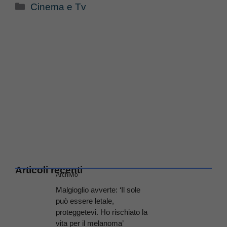
Categorie
Cinema e Tv
Articoli recenti
Archivio
Malgioglio avverte: ‘Il sole
può essere letale,
proteggetevi. Ho rischiato la
vita per il melanoma’