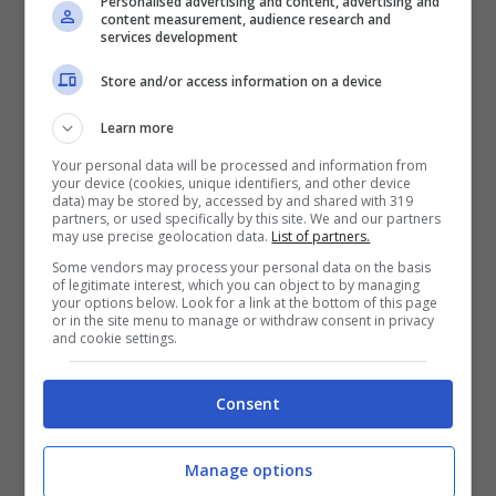
Personalised advertising and content, advertising and
content measurement, audience research and
services development
Store and/or access information on a device
Learn more
Your personal data will be processed and information from
your device (cookies, unique identifiers, and other device
data) may be stored by, accessed by and shared with 319
Un post di ricordo in cui l’attrice lascia
partners, or used specifically by this site. We and our partners
may use precise geolocation data.
List of partners.
intendere come la scomparsa del fratello sia
Some vendors may process your personal data on the basis
per lei ancora un
dolore insopportabile
: “
La
of legitimate interest, which you can object to by managing
your options below. Look for a link at the bottom of this page
or in the site menu to manage or withdraw consent in privacy
morte di un fratello significa perdere un
and cookie settings.
testimone del proprio passato… Ma anche
Consent
rinunciare alla possibilità che il futuro
avrebbe potuto ancora offrire
“. Una
Manage options
preghiera
per il fratello Matteo e a quel futuro