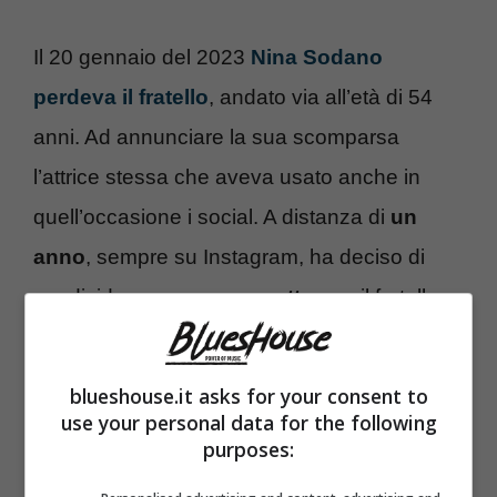
Il 20 gennaio del 2023
Nina Sodano
perdeva il fratello
, andato via all’età di 54
anni. Ad annunciare la sua scomparsa
l’attrice stessa che aveva usato anche in
quell’occasione i social. A distanza di
un
anno
, sempre su Instagram, ha deciso di
condividere un
nuovo scatto
con il fratello
Matteo.
blueshouse.it asks for your consent to
use your personal data for the following
purposes: