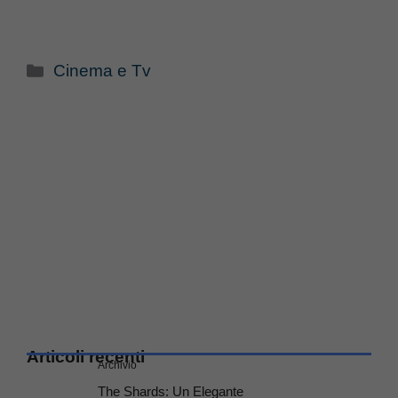
Categorie
Cinema e Tv
Articoli recenti
Archivio
The Shards: Un Elegante