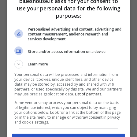
blueshouse.it asks for your consent to
questa vicenda sta incuriosendo davvero
use your personal data for the following
tantissimo i telespettatori da casa che non
purposes:
sanno cosa prevedere per il futuro dei nostri
Personalised advertising and content, advertising and
content measurement, audience research and
amati protagonisti, proprio per questa
services development
ragione ogni sera non vedono l’ora di
Store and/or access information on a device
scoprire che cosa succederà.
Learn more
Your personal data will be processed and information from
your device (cookies, unique identifiers, and other device
data) may be stored by, accessed by and shared with 319
partners, or used specifically by this site. We and our partners
may use precise geolocation data.
List of partners.
Some vendors may process your personal data on the basis
of legitimate interest, which you can object to by managing
your options below. Look for a link at the bottom of this page
or in the site menu to manage or withdraw consent in privacy
and cookie settings.