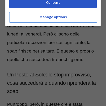
Consent
Come sappiamo molto bene, Un Posto al
Manage options
Sole va in onda tutte le sere su Rai Tre, dal
lunedì al venerdì. Però ci sono delle
particolari eccezioni per cui, ogni tanto, la
soap finisce per saltare. E questo è proprio
quello che succederà tra pochi giorni.
Un Posto al Sole: lo stop improvviso,
cosa succederà e quando riprenderà la
soap
Purtroppo, però, in queste ore è stata