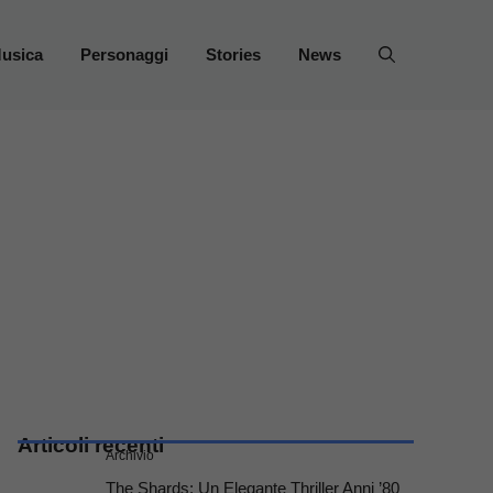
usica
Personaggi
Stories
News
Articoli recenti
Archivio
The Shards: Un Elegante Thriller Anni ’80