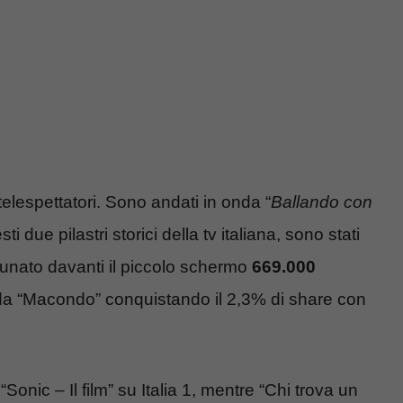
telespettatori. Sono andati in onda “
Ballando con
ti due pilastri storici della tv italiana, sono stati
dunato davanti il piccolo schermo
669.000
nda “Macondo” conquistando il 2,3% di share con
onic – Il film” su Italia 1, mentre “Chi trova un