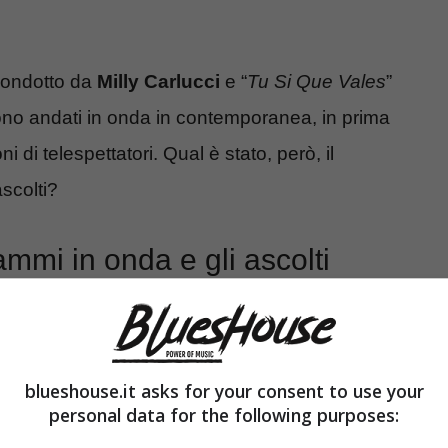
 condotto da
Milly Carlucci
e “
Tu Si Que Vales
”
ono andati in onda in contemporanea, in prima
i di telespettatori. Qual è stato, però, il
scolti?
mmi in onda e gli ascolti
blueshouse.it asks for your consent to use your
personal data for the following purposes: