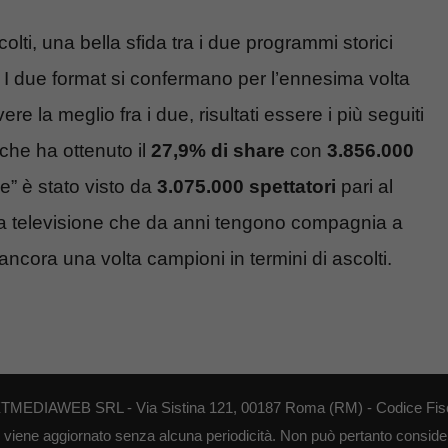
olti, una bella sfida tra i due programmi storici
. I due format si confermano per l’ennesima volta
ere la meglio fra i due, risultati essere i più seguiti
 che ha ottenuto il
27,9% di share
con
3.856.000
le” è stato visto da
3.075.000 spettatori
pari al
lla televisione che da anni tengono compagnia a
ancora una volta campioni in termini di ascolti.
NEXTMEDIAWEB SRL - Via Sistina 121, 00187 Roma (RM) - Codice Fisca
o viene aggiornato senza alcuna periodicità. Non può pertanto considerar