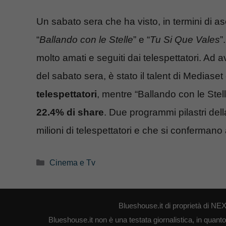
Un sabato sera che ha visto, in termini di asc
“
Ballando con le Stelle
” e “
Tu Si Que Vales
”
molto amati e seguiti dai telespettatori. Ad av
del sabato sera, è stato il talent di Mediaset
telespettatori
, mentre “Ballando con le Stel
22.4% di share
. Due programmi pilastri de
milioni di telespettatori e che si confermano 
Categorie
Cinema e Tv
Blueshouse.it di proprietà di 
Blueshouse.it non è una testata giornalistica, in quant