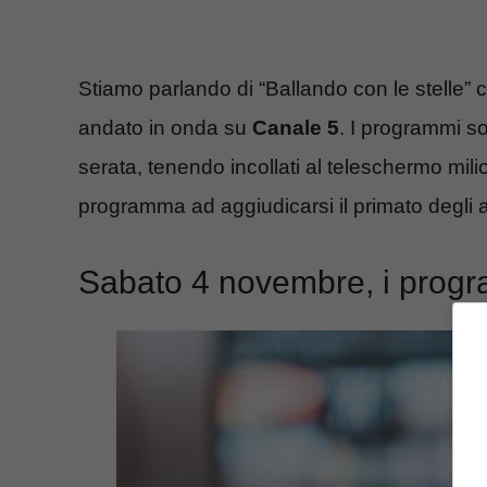
Stiamo parlando di “Ballando con le stelle”
andato in onda su
Canale 5
. I programmi s
serata, tenendo incollati al teleschermo milion
programma ad aggiudicarsi il primato degli a
Sabato 4 novembre, i progra