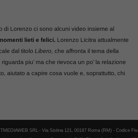
ilo di Lorenzo ci sono alcuni video insieme al
momenti lieti e felici.
Lorenzo Licitra attualmente
ale dal titolo
Libero,
che affronta il tema della
riguarda piu’ ma che rievoca un po’ la relazione
, aiutato a capire cosa vuole e, soprattutto, chi
NEXTMEDIAWEB SRL - Via Sistina 121, 00187 Roma (RM) - Codice Fisca