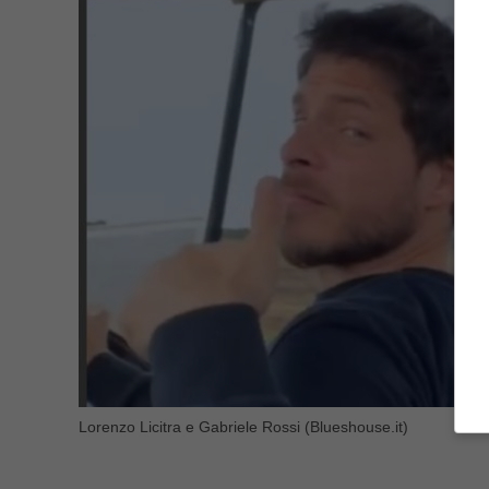
Lorenzo Licitra e Gabriele Rossi (Blueshouse.it)