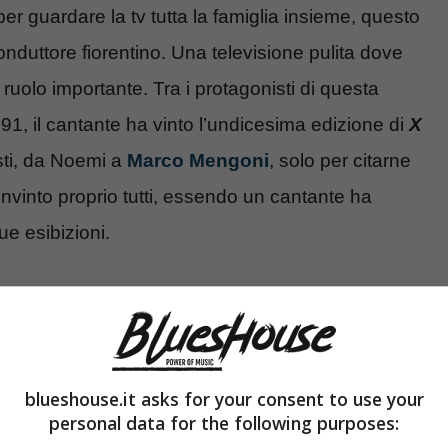
er guardare la tv tutta la famiglia insieme, questo
 conduttore fiorentino. Una televisione pulita dove
uolo importante. Tra i protagonisti di questa
91, il cantante ha vinto l’undicesima edizione di
X
isti, da Noemi a
Marco Mengoni
, solo per citarne
nvinto proprio tutti, essendo un cantante ha
ue esibizioni.
anzato famoso
blueshouse.it asks for your consent to use your
personal data for the following purposes: