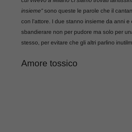
cui vivevo a Milano ci siamo trovati tantissimi
insieme”
sono queste le parole che il cantan
con l’attore. I due stanno insieme da anni 
sbandierare non per pudore ma solo per una
stesso, per evitare che gli altri parlino inutil
Amore tossico