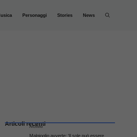
usica
Personaggi
Stories
News
Articoli recenti
Archivio
Malgioglio avverte: ‘Il sole può essere