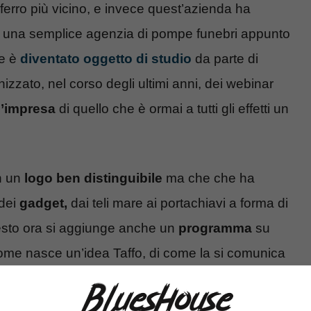
al ferro più vicino, e invece quest’azienda ha
re una semplice agenzia di pompe funebri appunto
re è
diventato oggetto di studio
da parte di
zzato, nel corso degli ultimi anni, dei webinar
’impresa
di quello che è ormai a tutti gli effetti un
n un
logo ben distinguibile
ma che che ha
 dei
gadget,
dai teli mare ai portachiavi a forma di
uesto ora si aggiunge anche un
programma
su
 come nasce un’idea Taffo, di come la si comunica
questo impero.