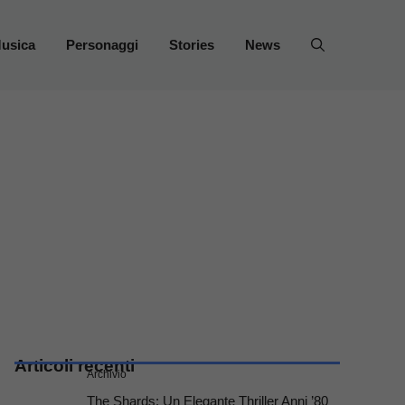
usica
Personaggi
Stories
News
Articoli recenti
Archivio
The Shards: Un Elegante Thriller Anni ’80