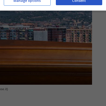
Manage options
Consent
se.it)