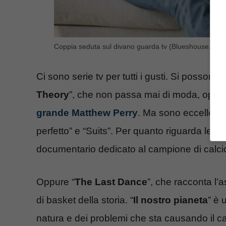
Coppia seduta sul divano guarda tv (Blueshouse.it)
Ci sono serie tv per tutti i gusti. Si possono 
Theory
”, che non passa mai di moda, oppur
grande Matthew Perry
. Ma sono eccellenti
perfetto” e “Suits”. Per quanto riguarda le d
documentario dedicato al campione di calci
Oppure “
The Last Dance
”, che racconta l’
di basket della storia. “
Il nostro pianeta
” è 
natura e dei problemi che sta causando il c