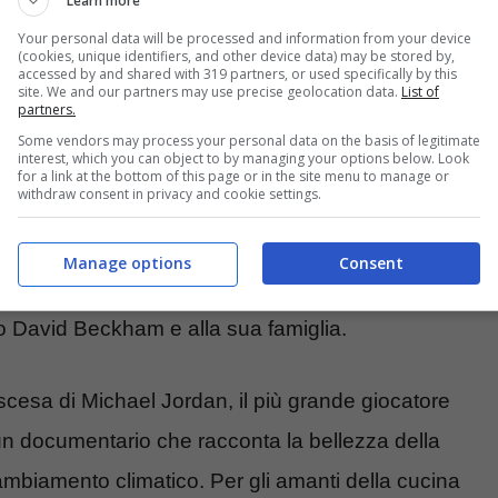
Learn more
Your personal data will be processed and information from your device
(cookies, unique identifiers, and other device data) may be stored by,
accessed by and shared with 319 partners, or used specifically by this
site. We and our partners may use precise geolocation data.
List of
partners.
Some vendors may process your personal data on the basis of legitimate
interest, which you can object to by managing your options below. Look
ripassare i grandi classici, come “
The Big Bang
for a link at the bottom of this page or in the site menu to manage or
withdraw consent in privacy and cookie settings.
e “
Gossip Girl
” e “
Friends
”,
per ricordare il
 anche le meno conosciute “Le regole del delitto
Manage options
Consent
ocuserie, troviamo molto interessanti “
Beckham
”,
o David Beckham e alla sua famiglia.
ascesa di Michael Jordan, il più grande giocatore
un documentario che racconta la bellezza della
ambiamento climatico. Per gli amanti della cucina