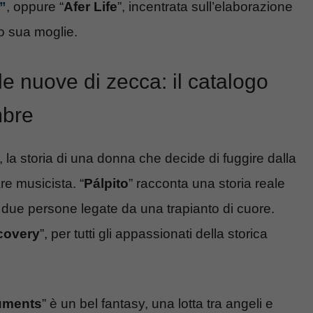
”
, oppure “
Afer Life
”, incentrata sull’elaborazione
to sua moglie.
le nuove di zecca: il catalogo
mbre
”, la storia di una donna che decide di fuggire dalla
re musicista. “
Pálpito
” racconta una storia reale
ra due persone legate da una trapianto di cuore.
scovery
”, per tutti gli appassionati della storica
ruments
” è un bel fantasy, una lotta tra angeli e