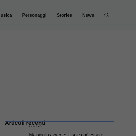
usica
Personaggi
Stories
News
Articoli recenti
Archivio
Malgioglio avverte: ‘Il sole può essere