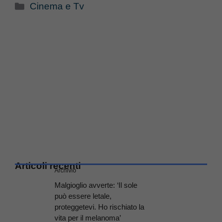
Categorie
Cinema e Tv
Articoli recenti
Archivio
Malgioglio avverte: ‘Il sole
può essere letale,
proteggetevi. Ho rischiato la
vita per il melanoma’