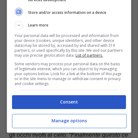
Store and/or access information on a device
Learn more
Your personal data will be processed and information from
your device (cookies, unique identifiers, and other device
Mia Martini, perché il premio di Sanremo si chiama così –
data) may be stored by, accessed by and shared with 319
blueshouse.it
partners, or used specifically by this site. We and our partners
may use precise geolocation data.
List of partners.
Some vendors may process your personal data on the basis
A proposito di Loredana Bertè, quest’anno
of legitimate interest, which you can object to by managing
your options below. Look for a link at the bottom of this page
or in the site menu to manage or withdraw consent in privacy
ha partecipato al festival di Sanremo con un
and cookie settings.
brano davvero meraviglioso, purtroppo non è
arrivata alla vittoria ma alla fine, con grande
Consent
commozione,
si è aggiudicata il Premio Mia
Manage options
Martini
. Lo ha ritirato con grande emozione,
gli occhi rivolti al cielo: “
Finalmente questo ce