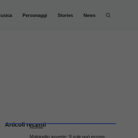
usica
Personaggi
Stories
News
Articoli recenti
Archivio
Malgioglio avverte: ‘Il sole può essere