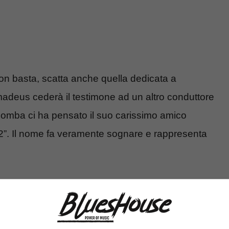
non basta, scatta anche quella dedicata a
deus cederà il testimone ad un altro conduttore
a bomba ci ha pensato il suo carissimo amico
i2”. Il nome fa veramente sognare e rappresenta