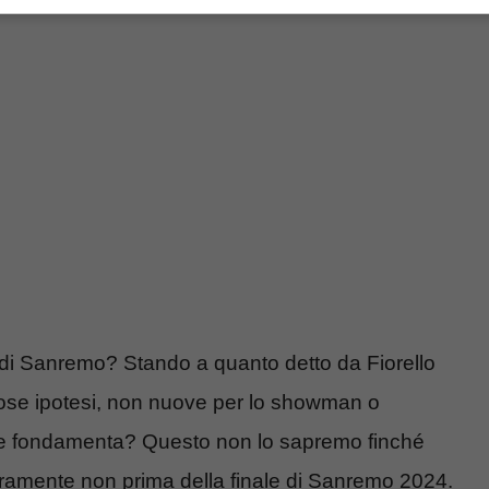
l di Sanremo? Stando a quanto detto da Fiorello
cose ipotesi, non nuove per lo showman o
lle fondamenta? Questo non lo sapremo finché
curamente non prima della finale di Sanremo 2024.