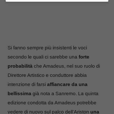
Si fanno sempre più insistenti le voci
secondo le quali ci sarebbe una
forte
probabilità
che Amadeus, nel suo ruolo di
Direttore Artistico e conduttore abbia
intenzione di farsi
affiancare da una
bellissima
già nota a Sanremo. La quinta
edizione condotta da Amadeus potrebbe
vedere di nuovo sul palco dell’Ariston
una