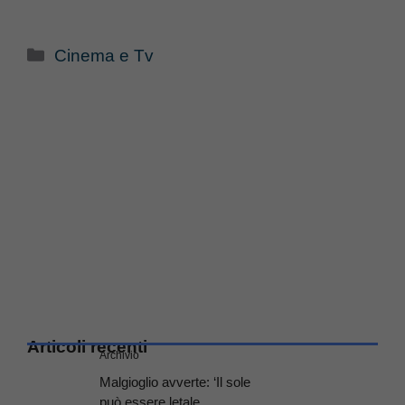
Categorie
Cinema e Tv
Articoli recenti
Archivio
Malgioglio avverte: ‘Il sole
può essere letale,