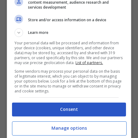
content measurement, audience research and
services development
mattutino di Fiorello, Viva Rai Due, in onda
Store and/or access information on a device
alle 7.15 tutti i giorni sulla rete, ha annunciato
a sorpresa la partecipazione dell’ultimo
Learn more
Your personal data will be processed and information from
vincitore del festival 2023.
Marco Mengoni
your device (cookies, unique identifiers, and other device
data) may be stored by, accessed by and shared with 319
sarà dunque super ospite della prima serata
partners, or used specifically by this site. We and our partners
may use precise geolocation data.
List of partners.
il 6 febbraio, ma la notizia bomba è che
Some vendors may process your personal data on the basis
of legitimate interest, which you can object to by managing
affiancherà Ama come co-conduttore.
your options below. Look for a link at the bottom of this page
or in the site menu to manage or withdraw consent in privacy
and cookie settings.
Le indiscrezioni
Consent
Manage options