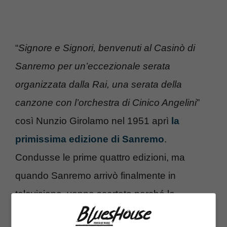
“
Signore e Signori, benvenuti al Casinò di
Sanremo per un’eccezionale serata
organizzata dalla Rai, una serata della
canzone con l’orchestra di Cinico Angelini
”
così Nunzio Girolamo nel 1951 aprì
la
primissima edizione di Sanremo
.
Condusse le prime quattro edizioni, ma
quando Sanremo arrivò finalmente in
televisione, venne scartato perché lo
ritenevano poco fotogenico. Era il 29