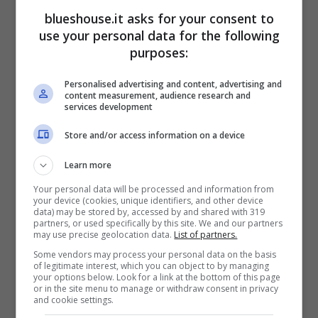
gennaio e all’epoca nessuno tra i presenti
blueshouse.it asks for your consent to
aveva idea di essere lì, in prima fila ad un
use your personal data for the following
purposes:
momento davvero storico. Come dicevamo
poco fa, durante la settimana di Sanremo
Personalised advertising and content, advertising and
content measurement, audience research and
tutto si ferma e non si parla d’altro, all’epoca
services development
fu davvero diverso. Di quella prima edizione
Store and/or access information on a device
del 1951, infatti, sui giornali dell’epoca uscì
Learn more
poco o nulla che riguardava Sanremo.
Your personal data will be processed and information from
your device (cookies, unique identifiers, and other device
Giusto qualche trafiletto che probabilmente
data) may be stored by, accessed by and shared with 319
partners, or used specifically by this site. We and our partners
nessuno perse tempo a leggere. Tra l’altro il
may use precise geolocation data.
List of partners.
Some vendors may process your personal data on the basis
Festival era molto diverso,
basta pensare
of legitimate interest, which you can object to by managing
your options below. Look for a link at the bottom of this page
che i cantanti in gara erano furono solo
or in the site menu to manage or withdraw consent in privacy
and cookie settings.
tre
, che eseguirono tutte le venti canzoni