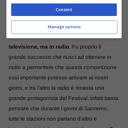
selezionate.
Consent
Una cosa a cui forse non avevate pensato, è
Manage options
che Sanremo
non andò in onda in
televisione, ma in radio
. Fu proprio il
grande successo che riuscì ad ottenere in
radio a permettere che questa competizione
così importante potesse arrivare ai nostri
giorni, e tra l’altro la radio è rimasta una
grande protagonista del Festival, infatti basta
pensare che durante i giorni di Sanremo,
tutte le stazioni non parlano d’altro e