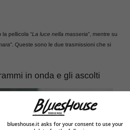
la pellicola “
La luce nella masseria
”, mentre su
mara
”. Queste sono le due trasmissioni che si
ammi in onda e gli ascolti
blueshouse.it asks for your consent to use your