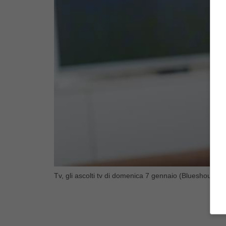
Tv, gli ascolti tv di domenica 7 gennaio (Blueshouse.it