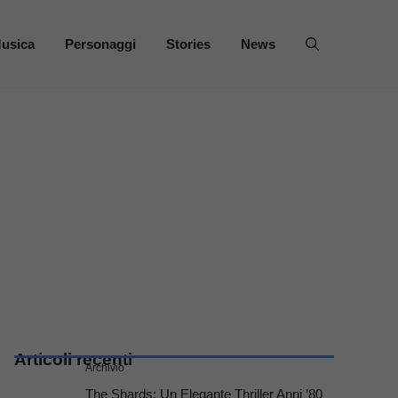
usica
Personaggi
Stories
News
Articoli recenti
Archivio
The Shards: Un Elegante Thriller Anni ’80