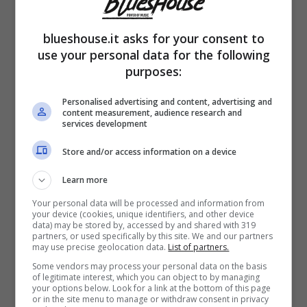
contare su Tancredi.
blueshouse.it asks for your consent to
use your personal data for the following
Ma cosa succederà nel prossimo episodio?
purposes:
Vito è perplesso
sul futuro con Maria poiché
Personalised advertising and content, advertising and
i due pare abbiano intenzioni e aspettative
content measurement, audience research and
services development
diverse sull’avvenire. Un altro tema degli
ultimi episodi è stato quello di Flora che ha
Store and/or access information on a device
deciso di ottenere il ruolo di presidentessa
Learn more
del Circolo.
Your personal data will be processed and information from
your device (cookies, unique identifiers, and other device
data) may be stored by, accessed by and shared with 319
partners, or used specifically by this site. We and our partners
Per quanto riguarda le anticipazioni
,
may use precise geolocation data.
List of partners.
Some vendors may process your personal data on the basis
finalmente arriva il giorno delle nozze tra Ezio
of legitimate interest, which you can object to by managing
your options below. Look for a link at the bottom of this page
e Gloria ma bisogna decidere sulla possibilità
or in the site menu to manage or withdraw consent in privacy