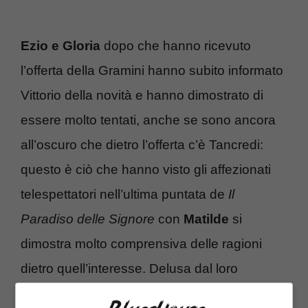
Ezio e Gloria
dopo che hanno ricevuto
l’offerta della Gramini hanno subito informato
Vittorio della novità e hanno dimostrato di
essere molto tentati, anche se sono ancora
all’oscuro che dietro l’offerta c’è Tancredi:
questo è ciò che hanno visto gli affezionati
telespettatori nell’ultima puntata de
Il
Paradiso delle Signore
con
Matilde
si
dimostra molto comprensiva delle ragioni
dietro quell’interesse. Delusa dal loro
atteggiamento, è sicura che possa ancora