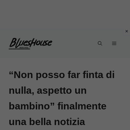
Vai
Menu
al
contenuto
“Non posso far finta di
nulla, aspetto un
bambino” finalmente
una bella notizia