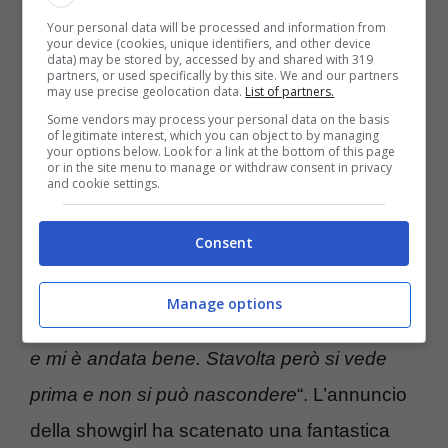
Your personal data will be processed and information from
your device (cookies, unique identifiers, and other device
data) may be stored by, accessed by and shared with 319
partners, or used specifically by this site. We and our partners
may use precise geolocation data.
List of partners.
La splendida modella vive al momento a Los
Some vendors may process your personal data on the basis
of legitimate interest, which you can object to by managing
Angeles con suo marito Jay Ellis e la figlia
your options below. Look for a link at the bottom of this page
or in the site menu to manage or withdraw consent in privacy
Nora Grace. Il “pancino” sospetto non è
and cookie settings.
passato inosservato: la serba è in dolce
Consent
attesa.
“Adesso non posso più nasconderlo,
ma sono nuovamente incinta.
Con la prima
Manage options
gravidanza ho tenuto il segreto per otto mesi
e mi è andata bene. Stavolta però si vede
prima e non si può nascondere
“. L’annuncio
della showgirl ha scatenato una fantastica