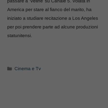
passare a ‘Veline’ su Canale 5. Volata in
America per stare al fianco del marito, ha
iniziato a studiare recitazione a Los Angeles
per poi prendere parte ad alcune produzioni
statunitensi.
Categorie
Cinema e Tv