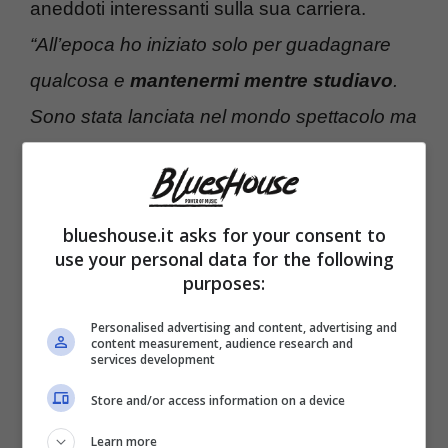
aneddoti interessanti sulla sua carriera.
“All’epoca ho iniziato solo per guadagnare
qualcosa e
mantenermi mentre studiavo
.
Sono stata lanciata nel mondo spettacolo ma
è stata una coincidenza. Siete un popolo
stupendo e mi mancate tanto
“, ha svelato da
Silvia Toffanin.
blueshouse.it asks for your consent to
use your personal data for the following
purposes:
Personalised advertising and content, advertising and
content measurement, audience research and
services development
Store and/or access information on a device
Learn more