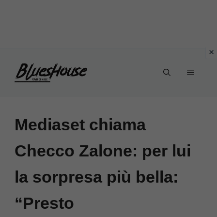
Vai
Menu
al
contenuto
Mediaset chiama
Checco Zalone: per lui
la sorpresa più bella:
“Presto