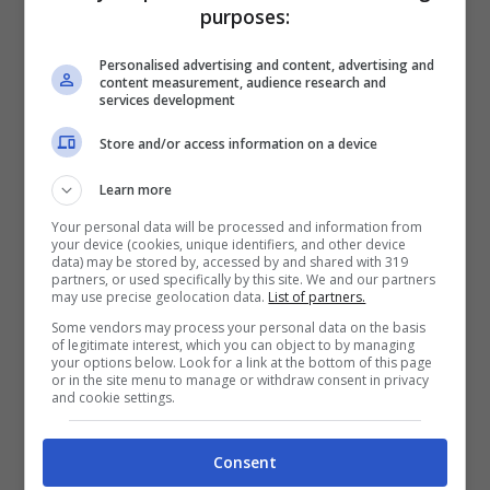
tratta di pellicole e
sold out
a teatro se porta
purposes:
in scena nuovi spettacoli. E così dopo anni di
Personalised advertising and content, advertising and
content measurement, audience research and
assenza dal piccolo schermo,
Checco
services development
Zalone
torna in tv e lo fa con il suo “
Amore +
Store and/or access information on a device
Iva
” acclamatissimo spettacolo teatrale che
Learn more
ha fatto sempre registrare il tutto esaurito.
Your personal data will be processed and information from
your device (cookies, unique identifiers, and other device
data) may be stored by, accessed by and shared with 319
Una serata di
musica e comicità
come ha
partners, or used specifically by this site. We and our partners
may use precise geolocation data.
List of partners.
sempre abituato l’attore pugliese che sbarca
Some vendors may process your personal data on the basis
of legitimate interest, which you can object to by managing
in prima serata sulla rete ammiraglia della
your options below. Look for a link at the bottom of this page
or in the site menu to manage or withdraw consent in privacy
Mediaset. Lo
show in prima visione
and cookie settings.
ripercorrerà lo spettacolo teatrale messo in
Consent
scena da Zalone, ma a parte sapere la data