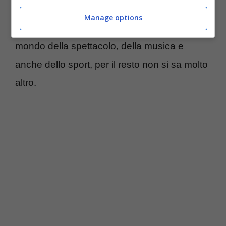
di messa in onda, il canale e la presenza
Manage options
assicurata di
tanti ospiti
tra personaggi del
mondo della spettacolo, della musica e
anche dello sport, per il resto non si sa molto
altro.