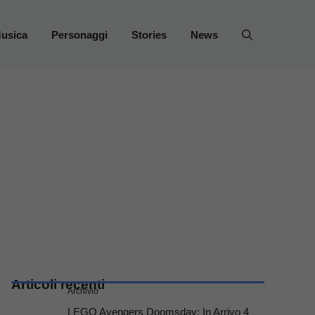
usica
Personaggi
Stories
News
Articoli recenti
Archivio
LEGO Avengers Doomsday: In Arrivo 4