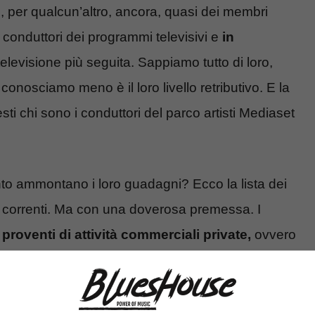
li, per qualcun’altro, ancora, quasi dei membri
i conduttori dei programmi televisivi e
in
 televisione più seguita. Sappiamo tutto di loro,
 conosciamo meno è il loro livello retributivo. E la
i chi sono i conduttori del parco artisti Mediaset
anto ammontano i loro guadagni? Ecco la lista dei
nti correnti. Ma con una doverosa premessa. I
i proventi di attività commerciali private,
ovvero
 per il singolo programma. Nelle loro tasche non
le e soldi pubblici di vario genere. Detto questo
duttori.