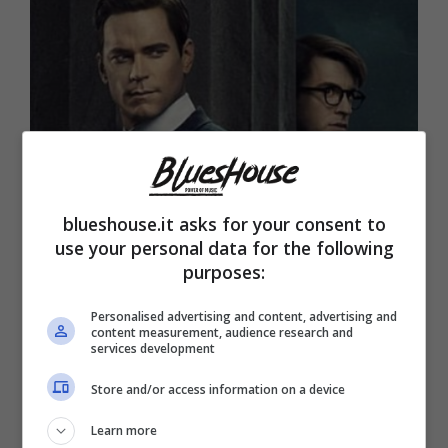
blueshouse.it asks for your consent to
Matt Bomer e Jonathan Bailey (blueshouse.it)
use your personal data for the following
purposes:
I due volti si conosceranno a Washington
Personalised advertising and content, advertising and
all’epoca del
Maccartismo.
Il movimento
content measurement, audience research and
services development
politico, per chi non lo sapesse, era
Store and/or access information on a device
caratterizzato da un’estrema repressione nei
Learn more
confronti di comportamenti ritenuti