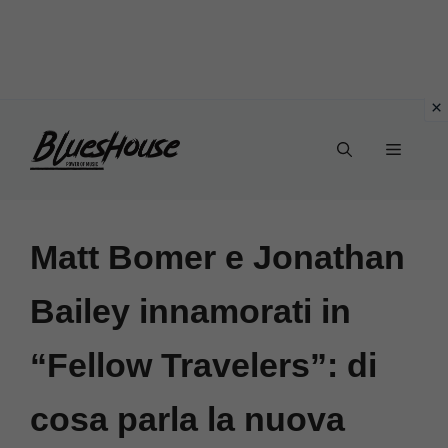
Vai
Menu
al
contenuto
Matt Bomer e Jonathan
Bailey innamorati in
“Fellow Travelers”: di
cosa parla la nuova