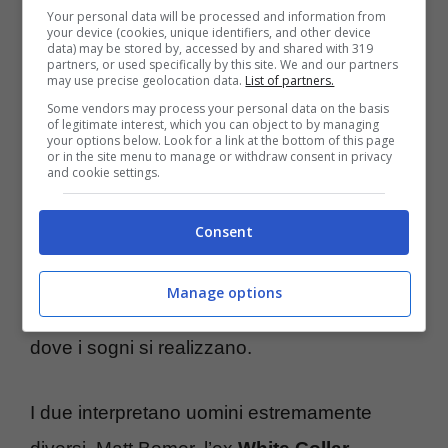
Your personal data will be processed and information from
“filocomunisti” o anche sovversivi.
your device (cookies, unique identifiers, and other device
data) may be stored by, accessed by and shared with 319
Schieramenti politici particolari non avevano
partners, or used specifically by this site. We and our partners
may use precise geolocation data.
List of partners.
vita facile. Nel corso della serie lo spettatore
Some vendors may process your personal data on the basis
of legitimate interest, which you can object to by managing
può fare esperienze incredibilmente crude.
your options below. Look for a link at the bottom of this page
or in the site menu to manage or withdraw consent in privacy
Attraverso la storia d’amore di questi due
and cookie settings.
uomini alle quali i due attori danno il volto, si
Consent
avrà la possibilità di vivere in parte le
repressioni che le comunità più discriminate
Manage options
hanno vissuto in quel periodo nella terra
dove i sogni si realizzano.
I due interpretano uomini estremamente