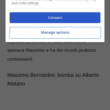
and cookie settings.
stata su Canale Cinque al sicuro nelle sue
trasmissioni, e che in quella particolare
Consent
occasione, aveva avuto la possibilità di
Manage options
uscire un po’ dal suo porto sicuro. Quella
ospitata, però, non è filata liscio come
sperava Massimo e ha dei ricordi piuttosto
contrastanti.
Massimo Bernardini: bomba su Alberto
Matano