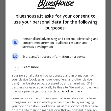
blueshouse.it asks for your consent to
use your personal data for the following
Massimo Bernandini si toglie i sassolini dalla scarpa con
purposes:
Alberto Matano – blueshouse.it
Personalised advertising and content, advertising and
content measurement, audience research and
“Ho
grande stima di lui come
services development
professionista
. È riuscito a mantenere uno
Store and/or access information on a device
stile giornalistico nell’intrattenimento
– ha
Learn more
raccontato parlando di quei momenti che
Your personal data will be processed and information from
your device (cookies, unique identifiers, and other device
riguardano
Alberto Matano
-.
Ma
data) may be stored by, accessed by and shared with 319
partners, or used specifically by this site. We and our partners
quell’episodio non mi è piaciuto
”.
may use precise geolocation data.
List of partners.
Some vendors may process your personal data on the basis
Ovviamente stiamo parlando dell’ospitata di
of legitimate interest, which you can object to by managing
your options below. Look for a link at the bottom of this page
Barbara D’Urso
che per tanti anni è sempre
or in the site menu to manage or withdraw consent in privacy