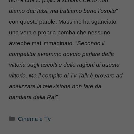
non è che lo piglio a schiaffi. Certo non
diamo dati falsi, ma trattiamo bene l’ospite
”
con queste parole, Massimo ha sganciato
una vera e propria bomba che nessuno
avrebbe mai immaginato. “
Secondo il
competitor avremmo dovuto parlare della
vittoria sugli ascolti e delle ragioni di questa
vittoria. Ma il compito di Tv Talk è provare ad
analizzare la televisione non fare da
bandiera della Rai”.
Categorie
Cinema e Tv