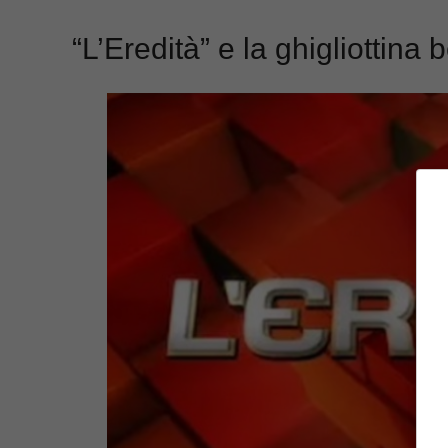
“L’Eredità” e la ghigliottina b