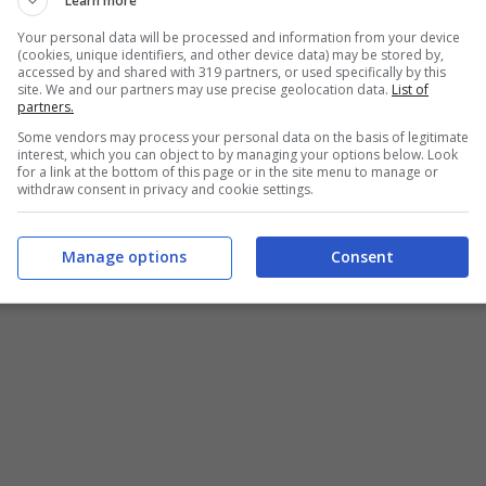
Learn more
Your personal data will be processed and information from your device
(cookies, unique identifiers, and other device data) may be stored by,
accessed by and shared with 319 partners, or used specifically by this
site. We and our partners may use precise geolocation data.
List of
partners.
Some vendors may process your personal data on the basis of legitimate
interest, which you can object to by managing your options below. Look
for a link at the bottom of this page or in the site menu to manage or
withdraw consent in privacy and cookie settings.
a parola che risulta avere dei tratti in comune con
Manage options
Consent