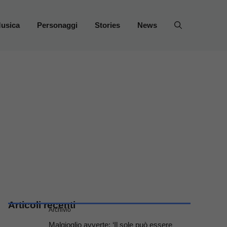
usica
Personaggi
Stories
News
Articoli recenti
Archivio
Malgioglio avverte: ‘Il sole può essere