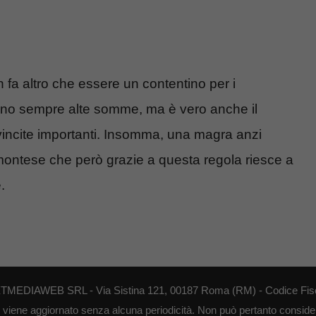
 fa altro che essere un contentino per i
ncono sempre alte somme, ma è vero anche il
 vincite importanti. Insomma, una magra anzi
ontese che però grazie a questa regola riesce a
.
NEXTMEDIAWEB SRL - Via Sistina 121, 00187 Roma (RM) - Codice Fisca
o viene aggiornato senza alcuna periodicità. Non può pertanto considerar