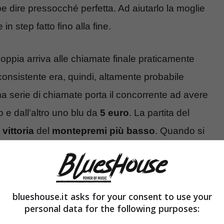
be dire pressocché perfetta. Ad aiutarlo la moglie
in step fatto fino alla fine.
oppia arriva alle chiamate finale praticamente
ù consistente era, quindi, altamente probabile
ma serie di chiamate porta il concorrente ad avere
 e dall’altro uno blu da
5 euro
. La partita del
a
vittoria
del
montepremi più basso
. Quando si
tata proprio la vittoria in questione: può mai
blueshouse.it asks for your consent to use your
sa con una vincita così esigua? I dubbi sono
personal data for the following purposes:
 che, tra le altre, prevede una
regola
davvero