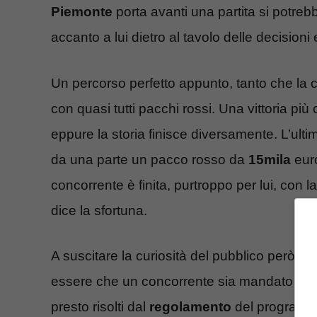
Piemonte
porta avanti una partita si potreb
accanto a lui dietro al tavolo delle decisioni e 
Un percorso perfetto appunto, tanto che la c
con quasi tutti pacchi rossi. Una vittoria pi
eppure la storia finisce diversamente. L’ulti
da una parte un pacco rosso da
15mila
euro
concorrente è finita, purtroppo per lui, con l
dice la sfortuna.
A suscitare la curiosità del pubblico però è s
essere che un concorrente sia mandato a ca
presto risolti dal
regolamento
del programma