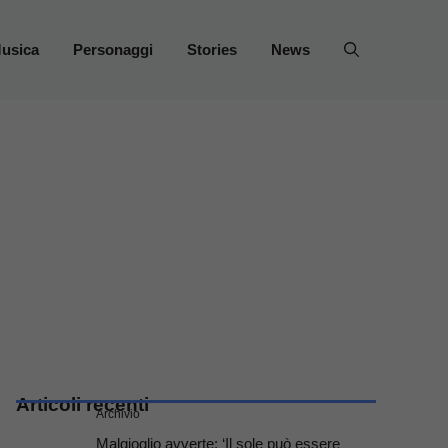
usica
Personaggi
Stories
News
Articoli recenti
Archivio
Malgioglio avverte: ‘Il sole può essere