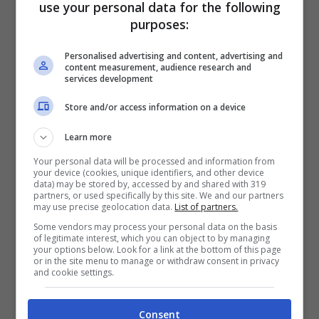
use your personal data for the following
davanti la tv
684.000 spettatori
(3,1% di
purposes:
share).
Personalised advertising and content, advertising and
content measurement, audience research and
services development
“
Quarta Repubblica
”, il programma di
approfondimento condotto da
Nicola Porro
Store and/or access information on a device
su Rete 4, è stata la scelta di
879.000
Learn more
telespettatori
con il 5,62% di share. Il film
Your personal data will be processed and information from
your device (cookies, unique identifiers, and other device
“
Acquaman
”, su Italia 1, ha tenuto
data) may be stored by, accessed by and shared with 319
partners, or used specifically by this site. We and our partners
may use precise geolocation data.
List of partners.
compagnia a
1.525.000 spettatori
(8.6% di
Some vendors may process your personal data on the basis
share). Su La7, invece, è andata in onda “
La
of legitimate interest, which you can object to by managing
your options below. Look for a link at the bottom of this page
Torre di Babele
”, condotta da
Corrado
or in the site menu to manage or withdraw consent in privacy
and cookie settings.
Augias
, la trasmissione è stata la scelta da
821.000 spettatori
pari al 4% di share. Il film
Consent