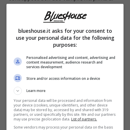
tutto due fratelli: Damon e Stefan Salvatore
hanno infatti, nel corso del duemila dieci,
raccolto
l’eredità lasciata dalla saga di
blueshouse.it asks for your consent to
use your personal data for the following
Twlight.
Per anni, d’altronde, orde di fan
purposes:
appassionate si sono scontrate su chi dei
Personalised advertising and content, advertising and
due fosse il vero amore della protagonista,
content measurement, audience research and
services development
Elena: e voi, eravate team Stelena o
Store and/or access information on a device
Delena?
Learn more
DAWSON’S CREEK
Your personal data will be processed and information from
your device (cookies, unique identifiers, and other device
Facendo un piccolo passo indietro e
data) may be stored by, accessed by and shared with 319
partners, or used specifically by this site. We and our partners
soprattutto uscendo dal mondo del
may use precise geolocation data.
List of partners.
Some vendors may process your personal data on the basis
paranormale. Questa volta ci spostiamo negli