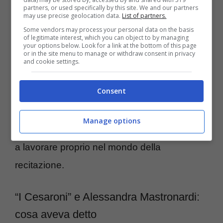
Ma chi potrebbe tornare nel cast?
Elena
partners, or used specifically by this site. We and our partners
may use precise geolocation data.
List of partners.
Sofia Ricci
aveva già abbandonato, i
Some vendors may process your personal data on the basis
of legitimate interest, which you can object to by managing
personaggi di Rudi, Mimmo e Marco sono
your options below. Look for a link at the bottom of this page
or in the site menu to manage or withdraw consent in privacy
completamente cambiati negli anni e del tutto
and cookie settings.
scomparsi dal panorama dello spettacolo.
Consent
Alice, interpretata da Micol Olivieri, oggi è
una nota influencer, ed Eva, interpretata da
Manage options
Alessandra Mastronardi
? Lei ha continuato
a lavorare proprio nel mondo della
recitazione.
“I Cesaroni” e Alessandra Mastronardi:
cosa aveva detto