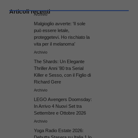
Articoli recenti
Archivio
Malgioglio avverte: ‘Il sole
può essere letale,
proteggetevi. Ho rischiato la
vita per il melanoma’
Archivio
The Shards: Un Elegante
Thriller Anni ’80 tra Serial
Killer e Sesso, con il Figlio di
Richard Gere
Archivio
LEGO Avengers Doomsday:
In Arrivo 4 Nuovi Set tra
Settembre e Ottobre 2026
Archivio
Yoga Radio Estate 2026:
Debutta Stasera su Italia 1 lo