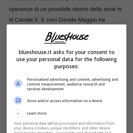
speranze di un possibile ritorno della serie tv
di Canale 5. E così Davide Maggio ha
interpellato
Verdiana Bixio
, produttrice della
fiction che ha ammesso che sono anni ormai
blueshouse.it asks for your consent to
che i fan chiedono una nuova stagione e
use your personal data for the following
questo non può essere ignorato. Ci sono dei
purposes:
paletti però da rispettare:
“la nostra mission è
Personalised advertising and content, advertising and
emozionare il pubblico
– dice la produttrice –
content measurement, audience research and
services development
proprio per questo con un brand come I
Store and/or access information on a device
Cesaroni
ci vuole una storia forte…se ci
Learn more
sarà…si farà
”.
Your personal data will be processed and information from
your device (cookies, unique identifiers, and other device
data) may be stored by, accessed by and shared with 319