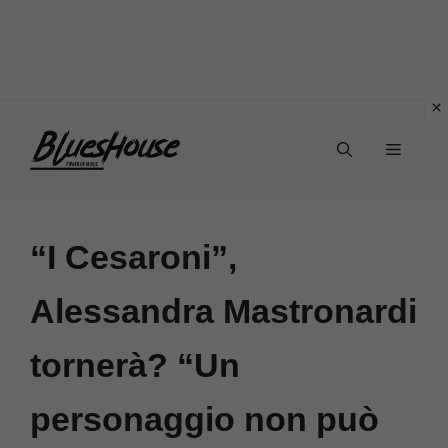
Vai
Menu
al
contenuto
“I Cesaroni”,
Alessandra Mastronardi
tornerà? “Un
personaggio non può